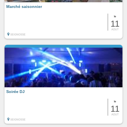
Marché saisonnier
le
11
AOUT
SEIGNOSSE
Soirée DJ
le
11
AOUT
SEIGNOSSE