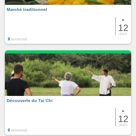
Marché traditionnel
le
12
AOUT
SEIGNOSSE
Découverte du Tai Chi
le
12
AOUT
SEIGNOSSE