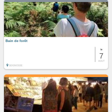
Bain de forêt
le
7
AOUT
SEIGNOSSE