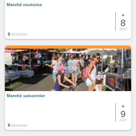
Marché nocturne
le
8
AOUT
SEIGNOSSE
Marché saisonnier
le
9
AOUT
SEIGNOSSE