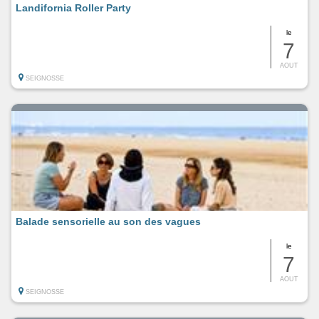
Landifornia Roller Party
le
7
AOUT
SEIGNOSSE
Balade sensorielle au son des vagues
le
7
AOUT
SEIGNOSSE