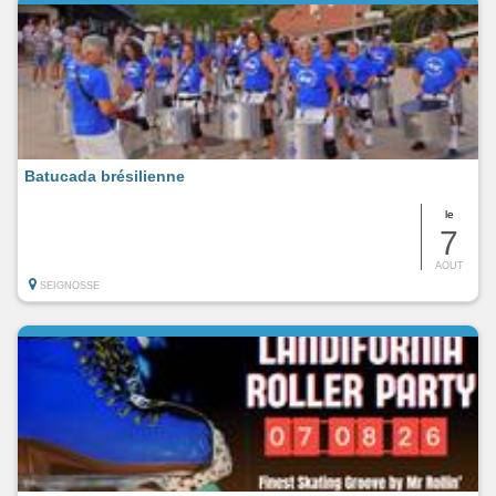
Batucada brésilienne
le
7
AOUT
SEIGNOSSE