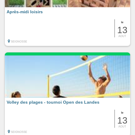
Après-midi loisirs
le
13
AOUT
SEIGNOSSE
Volley des plages - tournoi Open des Landes
le
13
AOUT
SEIGNOSSE